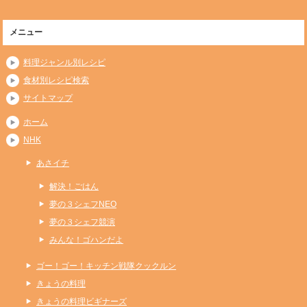
メニュー
料理ジャンル別レシピ
食材別レシピ検索
サイトマップ
ホーム
NHK
あさイチ
解決！ごはん
夢の３シェフNEO
夢の３シェフ競演
みんな！ゴハンだよ
ゴー！ゴー！キッチン戦隊クックルン
きょうの料理
きょうの料理ビギナーズ