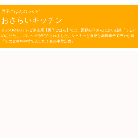
男子ごはんのレシピ
おさらいキッチン
2025/3/23のテレビ東京系【男子ごはん】では、栗原心平さんにより副菜「うるい
のおひたし」のレシピが紹介されました。シャキッと食感と赤唐辛子で爽やか味
『旬の食材を中華で楽しむ！春の中華定食』