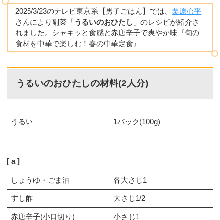
2025/3/23のテレビ東京系【男子ごはん】では、
栗原心平
さんにより副菜「
うるいのおひたし
」のレシピが紹介さ
れました。シャキッと食感と赤唐辛子で爽やか味『旬の
食材を中華で楽しむ！春の中華定食』
うるいのおひたしの材料(2人分)
うるい
1パック(100g)
a
しょうゆ・ごま油
各大さじ1
すし酢
大さじ1/2
赤唐辛子(小口切り)
小さじ1