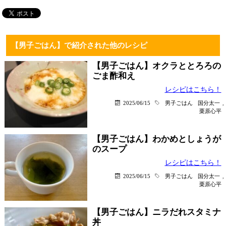
【男子ごはん】で紹介された他のレシピ
【男子ごはん】オクラととろろの
ごま酢和え
レシピはこちら！
2025/06/15
男子ごはん
国分太一
,
栗原心平
【男子ごはん】わかめとしょうが
のスープ
レシピはこちら！
2025/06/15
男子ごはん
国分太一
,
栗原心平
【男子ごはん】ニラだれスタミナ
丼