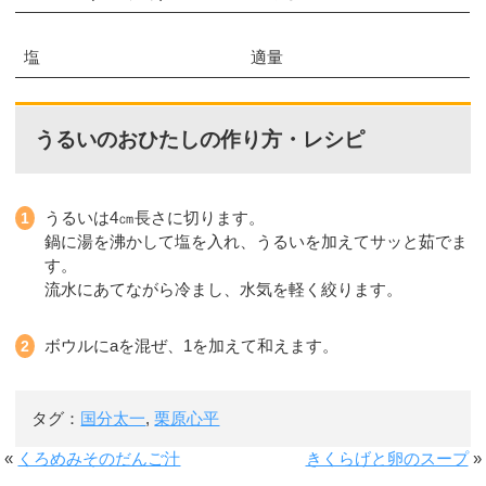
塩
適量
うるいのおひたしの作り方・レシピ
うるいは4㎝長さに切ります。
鍋に湯を沸かして塩を入れ、うるいを加えてサッと茹でま
す。
流水にあてながら冷まし、水気を軽く絞ります。
ボウルにaを混ぜ、1を加えて和えます。
タグ：
国分太一
,
栗原心平
«
くろめみそのだんご汁
きくらげと卵のスープ
»