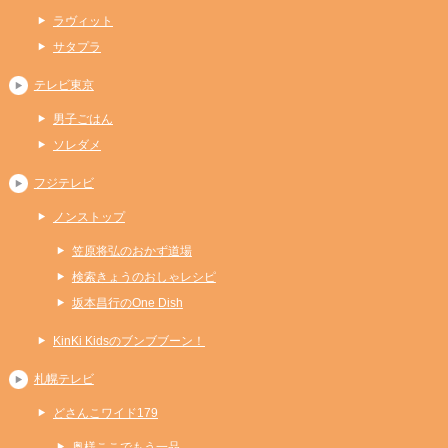
ラヴィット
サタプラ
テレビ東京
男子ごはん
ソレダメ
フジテレビ
ノンストップ
笠原将弘のおかず道場
検索きょうのおしゃレシピ
坂本昌行のOne Dish
KinKi Kidsのブンブブーン！
札幌テレビ
どさんこワイド179
奥様ここでもう一品