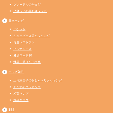
グレーテルのかまど
平野レミの早わざレシピ
日本テレビ
バゲット
キューピー３分クッキング
青空レストラン
ヒルナンデス
沸騰ワード10
世界一受けたい授業
テレビ朝日
上沼恵美子のおしゃべりクッキング
おかずのクッキング
相葉マナブ
家事ヤロウ
TBS