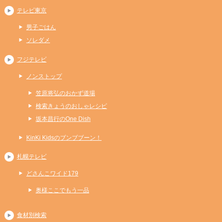
テレビ東京
男子ごはん
ソレダメ
フジテレビ
ノンストップ
笠原将弘のおかず道場
検索きょうのおしゃレシピ
坂本昌行のOne Dish
KinKi Kidsのブンブブーン！
札幌テレビ
どさんこワイド179
奥様ここでもう一品
食材別検索