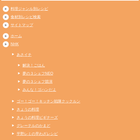
料理ジャンル別レシピ
食材別レシピ検索
サイトマップ
ホーム
NHK
あさイチ
解決！ごはん
夢の３シェフNEO
夢の３シェフ競演
みんな！ゴハンだよ
ゴー！ゴー！キッチン戦隊クックルン
きょうの料理
きょうの料理ビギナーズ
グレーテルのかまど
平野レミの早わざレシピ