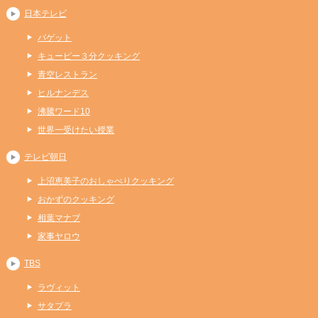
日本テレビ
バゲット
キューピー３分クッキング
青空レストラン
ヒルナンデス
沸騰ワード10
世界一受けたい授業
テレビ朝日
上沼恵美子のおしゃべりクッキング
おかずのクッキング
相葉マナブ
家事ヤロウ
TBS
ラヴィット
サタプラ