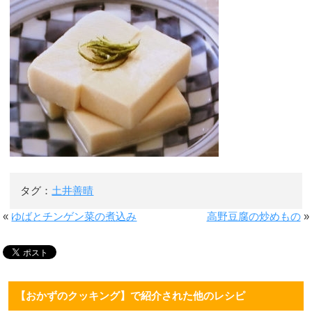
タグ：
土井善晴
«
ゆばとチンゲン菜の煮込み
高野豆腐の炒めもの
»
【おかずのクッキング】で紹介された他のレシピ