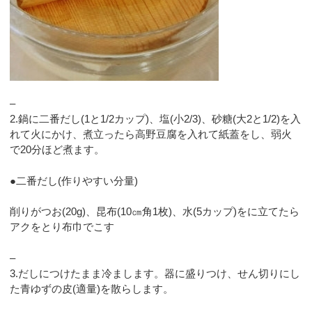
–
2.鍋に二番だし(1と1/2カップ)、塩(小2/3)、砂糖(大2と1/2)を入
れて火にかけ、煮立ったら高野豆腐を入れて紙蓋をし、弱火
で20分ほど煮ます。
●二番だし(作りやすい分量)
削りがつお(20g)、昆布(10㎝角1枚)、水(5カップ)をに立てたら
アクをとり布巾でこす
–
3.だしにつけたまま冷まします。器に盛りつけ、せん切りにし
た青ゆずの皮(適量)を散らします。