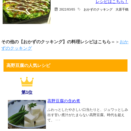
レシピはこちら！
2022/03/05
おかずのクッキング
大原千鶴
その他の【おかずのクッキング】の料理レシピはこちら
＝＞
おか
ずのクッキング
高野豆腐の人気レシピ
第1位
高野豆腐の含め煮
ふわっとしたやさしい口当たりと、ジュワッとしみ
出す甘い煮汁がたまらない高野豆腐。時代を超え
て、 ･･･