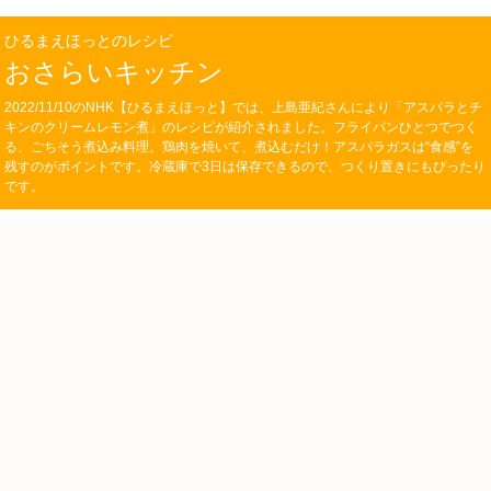
ひるまえほっとのレシピ
おさらいキッチン
2022/11/10のNHK【ひるまえほっと】では、上島亜紀さんにより「アスパラとチ
キンのクリームレモン煮」のレシピが紹介されました。フライパンひとつでつく
る、ごちそう煮込み料理。鶏肉を焼いて、煮込むだけ！アスパラガスは“食感”を
残すのがポイントです。冷蔵庫で3日は保存できるので、つくり置きにもぴったり
です。