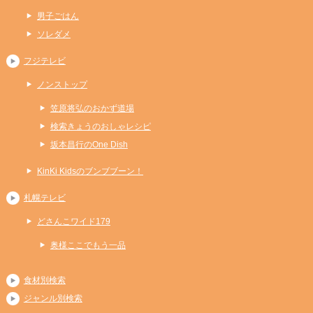
男子ごはん
ソレダメ
フジテレビ
ノンストップ
笠原将弘のおかず道場
検索きょうのおしゃレシピ
坂本昌行のOne Dish
KinKi Kidsのブンブブーン！
札幌テレビ
どさんこワイド179
奥様ここでもう一品
食材別検索
ジャンル別検索