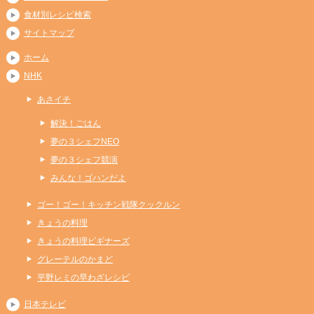
食材別レシピ検索
サイトマップ
ホーム
NHK
あさイチ
解決！ごはん
夢の３シェフNEO
夢の３シェフ競演
みんな！ゴハンだよ
ゴー！ゴー！キッチン戦隊クックルン
きょうの料理
きょうの料理ビギナーズ
グレーテルのかまど
平野レミの早わざレシピ
日本テレビ