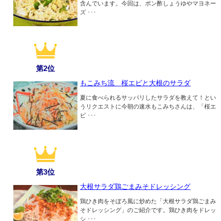
含んでいます。今回は、ポン酢しょうゆやマヨネー
ズ ･･･
第2位
もこみち流 桜エビと大根のサラダ
夏に食べられるサッパリしたサラダを教えて！とい
うリクエストに今朝の速水もこみちさんは、「桜エ
ビ ･･･
第3位
大根サラダ鶏ごまみそドレッシング
鶏ひき肉をそぼろ風に炒めた「大根サラダ鶏ごまみ
そドレッシング」のご紹介です。鶏ひき肉をドレッ
シ ･･･