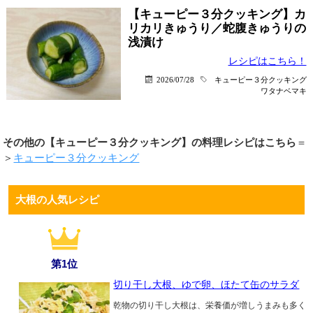
【キューピー３分クッキング】カ
リカリきゅうり／蛇腹きゅうりの
浅漬け
レシピはこちら！
2026/07/28
キューピー３分クッキング
ワタナベマキ
その他の【キューピー３分クッキング】の料理レシピはこちら
＝
＞
キューピー３分クッキング
大根の人気レシピ
第1位
切り干し大根、ゆで卵、ほたて缶のサラダ
乾物の切り干し大根は、栄養価が増しうまみも多く