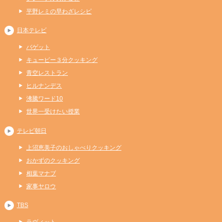
平野レミの早わざレシピ
日本テレビ
バゲット
キューピー３分クッキング
青空レストラン
ヒルナンデス
沸騰ワード10
世界一受けたい授業
テレビ朝日
上沼恵美子のおしゃべりクッキング
おかずのクッキング
相葉マナブ
家事ヤロウ
TBS
ラヴィット