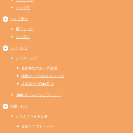
サタプラ
テレビ東京
男子ごはん
ソレダメ
フジテレビ
ノンストップ
笠原将弘のおかず道場
検索きょうのおしゃレシピ
坂本昌行のOne Dish
KinKi Kidsのブンブブーン！
札幌テレビ
どさんこワイド179
奥様ここでもう一品