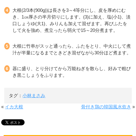
大根(2/3本(900g))は長さを3～4等分にし、皮を厚めにむ
き、1㎝厚さの半月切りにします。(3)に加え、塩(小1)、淡
口しょうゆ(大1)、みりんも加えて混ぜます。再びふたを
して火を強め、煮立ったら弱火で15～20分煮ます。
大根に竹串がスッと通ったら、ふたをとり、中火にして煮
汁が半量になるまでときどき混ぜながら30分ほど煮ます。
器に盛り、とり分けてから万能ねぎを散らし、好みで粗び
き黒こしょうをふります。
タグ：
小林まさみ
«
イカ大根
骨付き鶏の韓国風水炊き
»