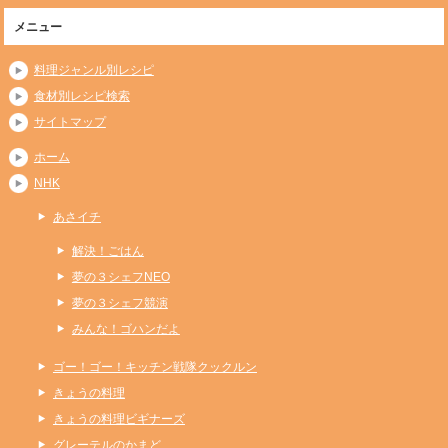
メニュー
料理ジャンル別レシピ
食材別レシピ検索
サイトマップ
ホーム
NHK
あさイチ
解決！ごはん
夢の３シェフNEO
夢の３シェフ競演
みんな！ゴハンだよ
ゴー！ゴー！キッチン戦隊クックルン
きょうの料理
きょうの料理ビギナーズ
グレーテルのかまど