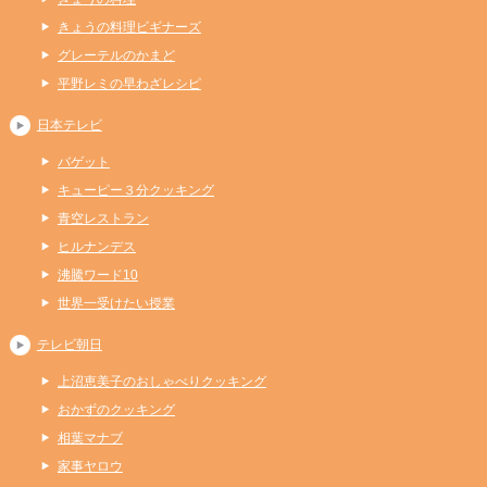
きょうの料理ビギナーズ
グレーテルのかまど
平野レミの早わざレシピ
日本テレビ
バゲット
キューピー３分クッキング
青空レストラン
ヒルナンデス
沸騰ワード10
世界一受けたい授業
テレビ朝日
上沼恵美子のおしゃべりクッキング
おかずのクッキング
相葉マナブ
家事ヤロウ