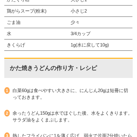
鶏がらスープ(粉末)
小さじ2
ごま油
少々
水
3/4カップ
きくらげ
1g(水に戻して10g)
かた焼きうどんの作り方・レシピ
白菜60gは食べやすい大きさに、にんじん20gは短冊に切
っておきます。
余ったうどん150gは水でほぐした後、水をよくきります。
サラダ油をよくまぶします。
熱したフライパンに1を薄く広げ、弱火で片面7分焼いたら