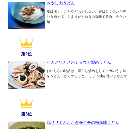
冷やし肉うどん
夏は潔く、こちやどちやしない。香ばしく焼いた豚
ひき肉と塩、しようがとねぎの香味で勝負。冷たい
麺 ･･･
第2位
イカとワカメのショウガ炒めうどん
おいしさの秘訣は、蒸らし炒めをしてイカのうま味
をうどんにからめること。 しょう油を使いませんが
･･･
第3位
鶏ササミとたたき長イモの梅風味うどん