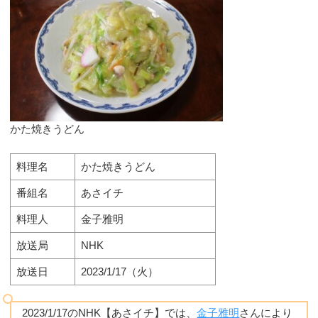
かた焼きうどん
料理名
かた焼きうどん
番組名
あさイチ
料理人
金子雅明
放送局
NHK
放送日
2023/1/17（火）
2023/1/17のNHK【あさイチ】では、
金子雅明
さんにより