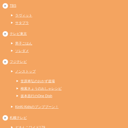
TBS
ラヴィット
サタプラ
テレビ東京
男子ごはん
ソレダメ
フジテレビ
ノンストップ
笠原将弘のおかず道場
検索きょうのおしゃレシピ
坂本昌行のOne Dish
KinKi Kidsのブンブブーン！
札幌テレビ
どさんこワイド179