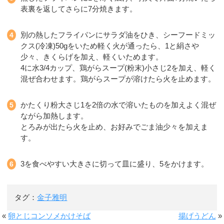
表裏を返してさらに7分焼きます。
別の熱したフライパンにサラダ油をひき、シーフードミッ
クス(冷凍)50gをいため軽く火が通ったら、1と絹さや
少々、きくらげを加え、軽くいためます。
4に水3/4カップ、鶏がらスープ(粉末)小さじ2を加え、軽く
混ぜ合わせます。鶏がらスープが溶けたら火を止めます。
かたくり粉大さじ1を2倍の水で溶いたものを加えよく混ぜ
ながら加熱します。
とろみが出たら火を止め、お好みでごま油少々を加えま
す。
3を食べやすい大きさに切って皿に盛り、5をかけます。
タグ：
金子雅明
«
卵とじコンソメかけそば
揚げうどん
»