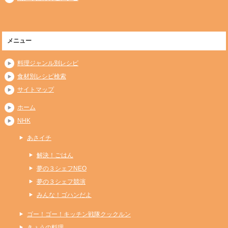
メニュー
料理ジャンル別レシピ
食材別レシピ検索
サイトマップ
ホーム
NHK
あさイチ
解決！ごはん
夢の３シェフNEO
夢の３シェフ競演
みんな！ゴハンだよ
ゴー！ゴー！キッチン戦隊クックルン
きょうの料理