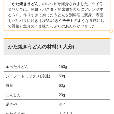
「
かた焼きうどん
」のレシピが紹介されました。ツイQ
楽ワザでは、乾麺・パスタ・即席麺を大胆にアレンジす
るＳＰ。作りすぎて余ったうどんを別料理に変身。表面
をパリパリに焼き お好み焼きやチヂミのような食感にし
て野菜と魚介のうま味たっぷりのあんをかけました。
かた焼きうどんの材料(１人分)
余ったうどん
150g
シーフードミックス(冷凍)
50g
白菜
60g
にんじん
20g
絹さや
少々
かたくり粉
大さじ1