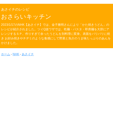
あさイチのレシピ
おさらいキッチン
2023/1/17のNHK【あさイチ】では、金子雅明さんにより「かた焼きうどん」の
レシピが紹介されました。ツイQ楽ワザでは、乾麺・パスタ・即席麺を大胆にア
レンジするＳＰ。作りすぎて余ったうどんを別料理に変身。表面をパリパリに焼
き お好み焼きやチヂミのような食感にして野菜と魚介のうま味たっぷりのあんを
かけました。
ホーム
-
NHK
-
あさイチ