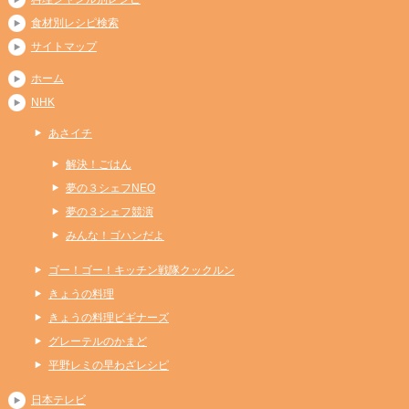
食材別レシピ検索
サイトマップ
ホーム
NHK
あさイチ
解決！ごはん
夢の３シェフNEO
夢の３シェフ競演
みんな！ゴハンだよ
ゴー！ゴー！キッチン戦隊クックルン
きょうの料理
きょうの料理ビギナーズ
グレーテルのかまど
平野レミの早わざレシピ
日本テレビ