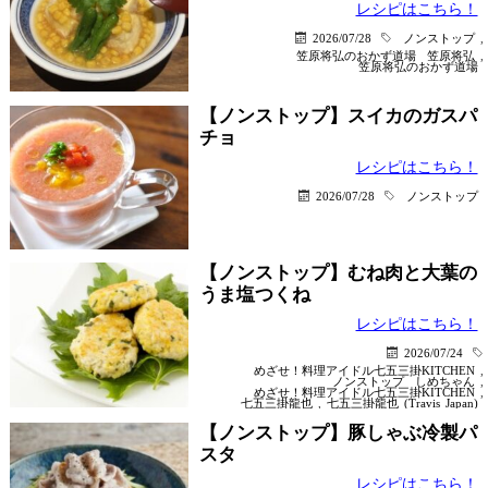
レシピはこちら！
2026/07/28
ノンストップ
,
笠原将弘のおかず道場
笠原将弘
,
笠原将弘のおかず道場
【ノンストップ】スイカのガスパ
チョ
レシピはこちら！
2026/07/28
ノンストップ
【ノンストップ】むね肉と大葉の
うま塩つくね
レシピはこちら！
2026/07/24
めざせ！料理アイドル七五三掛KITCHEN
,
ノンストップ
しめちゃん
,
めざせ！料理アイドル七五三掛KITCHEN
,
七五三掛龍也
,
七五三掛龍也 (Travis Japan)
【ノンストップ】豚しゃぶ冷製パ
スタ
レシピはこちら！