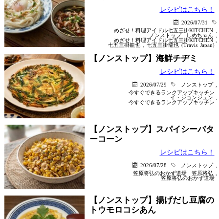
レシピはこちら！
2026/07/31
めざせ！料理アイドル七五三掛KITCHEN
,
ノンストップ
しめちゃん
,
めざせ！料理アイドル七五三掛KITCHEN
,
七五三掛龍也
,
七五三掛龍也 (Travis Japan)
【ノンストップ】海鮮チヂミ
レシピはこちら！
2026/07/29
ノンストップ
,
今すぐできるランクアップキッチン
イ・ジョンジュン
,
今すぐできるランクアップキッチン
【ノンストップ】スパイシーバタ
ーコーン
レシピはこちら！
2026/07/28
ノンストップ
,
笠原将弘のおかず道場
笠原将弘
,
笠原将弘のおかず道場
【ノンストップ】揚げだし豆腐の
トウモロコシあん