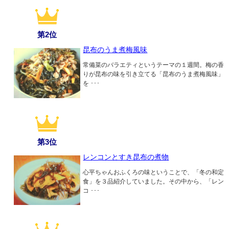
第2位
昆布のうま煮梅風味
常備菜のバラエティというテーマの１週間。梅の香
りが昆布の味を引き立てる「昆布のうま煮梅風味」
を ･･･
第3位
レンコンとすき昆布の煮物
心平ちゃんおふくろの味ということで、「冬の和定
食」を３品紹介していました。その中から、「レン
コ ･･･