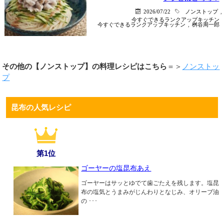
2026/07/22
ノンストップ
,
今すぐできるランクアップキッチン
今すぐできるランクアップキッチン
,
桝谷周一郎
その他の【ノンストップ】の料理レシピはこちら
＝＞
ノンストッ
プ
昆布の人気レシピ
第1位
ゴーヤーの塩昆布あえ
ゴーヤーはサッとゆでて歯ごたえを残します。塩昆
布の塩気とうまみがじんわりとなじみ、オリーブ油
の ･･･