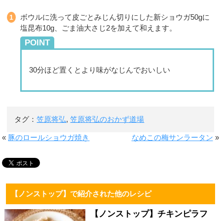
ボウルに洗って皮ごとみじん切りにした新ショウガ50gに
塩昆布10g、ごま油大さじ2を加えて和えます。
POINT
30分ほど置くとより味がなじんでおいしい
タグ：
笠原将弘
,
笠原将弘のおかず道場
«
豚のロールショウガ焼き
なめこの梅サンラータン
»
【ノンストップ】で紹介された他のレシピ
【ノンストップ】チキンピラフ