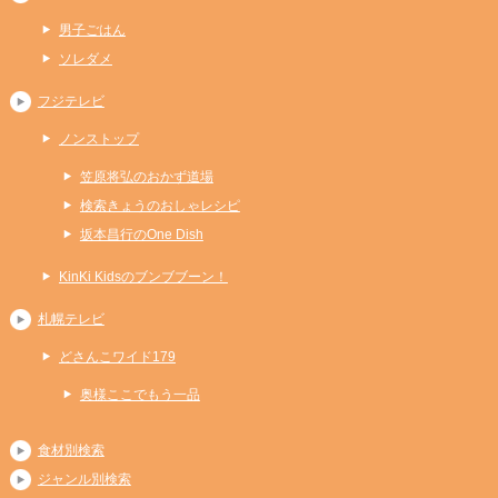
男子ごはん
ソレダメ
フジテレビ
ノンストップ
笠原将弘のおかず道場
検索きょうのおしゃレシピ
坂本昌行のOne Dish
KinKi Kidsのブンブブーン！
札幌テレビ
どさんこワイド179
奥様ここでもう一品
食材別検索
ジャンル別検索