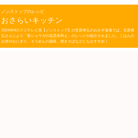
ノンストップのレシピ
おさらいキッチン
2024/6/4のフジテレビ系【ノンストップ】の笠原将弘のおかず道場では、笠原将
弘さんにより「新ショウガの塩昆布和え」のレシピが紹介されました。ごはんの
お供やおにぎり、そうめんの薬味、焼きそばなどにもおすすめ！