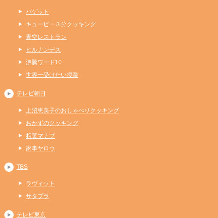
バゲット
キューピー３分クッキング
青空レストラン
ヒルナンデス
沸騰ワード10
世界一受けたい授業
テレビ朝日
上沼恵美子のおしゃべりクッキング
おかずのクッキング
相葉マナブ
家事ヤロウ
TBS
ラヴィット
サタプラ
テレビ東京