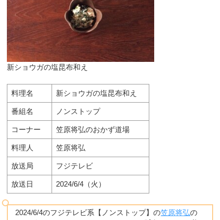
新ショウガの塩昆布和え
料理名
新ショウガの塩昆布和え
番組名
ノンストップ
コーナー
笠原将弘のおかず道場
料理人
笠原将弘
放送局
フジテレビ
放送日
2024/6/4（火）
2024/6/4のフジテレビ系【ノンストップ】の
笠原将弘
の