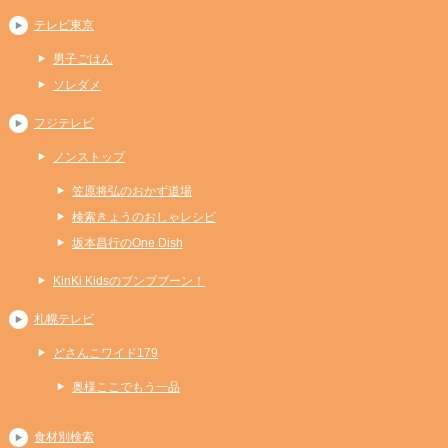
テレビ東京
男子ごはん
ソレダメ
フジテレビ
ノンストップ
笠原将弘のおかず道場
検索きょうのおしゃレシピ
坂本昌行のOne Dish
KinKi Kidsのブンブブーン！
札幌テレビ
どさんこワイド179
奥様ここでもう一品
食材別検索