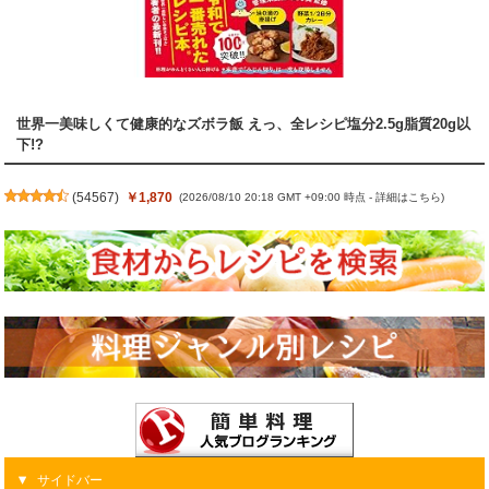
世界一美味しくて健康的なズボラ飯 えっ、全レシピ塩分2.5g脂質20g以
下!?
(
54567
)
￥1,870
(2026/08/10 20:18 GMT +09:00 時点 -
詳細はこちら
)
サイドバー