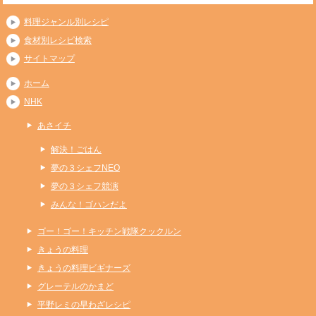
料理ジャンル別レシピ
食材別レシピ検索
サイトマップ
ホーム
NHK
あさイチ
解決！ごはん
夢の３シェフNEO
夢の３シェフ競演
みんな！ゴハンだよ
ゴー！ゴー！キッチン戦隊クックルン
きょうの料理
きょうの料理ビギナーズ
グレーテルのかまど
平野レミの早わざレシピ