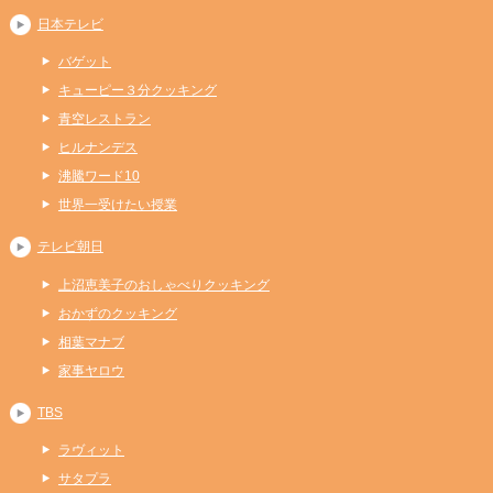
日本テレビ
バゲット
キューピー３分クッキング
青空レストラン
ヒルナンデス
沸騰ワード10
世界一受けたい授業
テレビ朝日
上沼恵美子のおしゃべりクッキング
おかずのクッキング
相葉マナブ
家事ヤロウ
TBS
ラヴィット
サタプラ