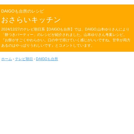
DAIGOも台所のレシピ
おさらいキッチン
2024/12/27のテレビ朝日系【DAIGOも台所】では、DAIGO,山本ゆりさんにより
「餅つきパーティー」のレシピが紹介されました。山本ゆりさん考案レシピ。
『お餅がすごくやわらかい。口の中で溶けていく感じがいいですね。甘辛が両方
あるのはやっぱりうれしいです』とコメントしています。
ホーム
-
テレビ朝日
-
DAIGOも台所