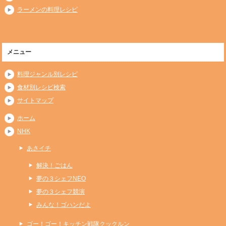
ラーメンの料理レシピ
メニュー
料理ジャンル別レシピ
食材別レシピ検索
サイトマップ
ホーム
NHK
あさイチ
解決！ごはん
夢の３シェフNEO
夢の３シェフ競演
みんな！ゴハンだよ
ゴー！ゴー！キッチン戦隊クックルン