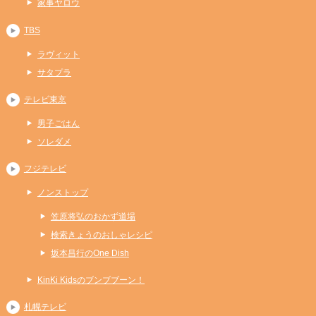
家事ヤロウ
TBS
ラヴィット
サタプラ
テレビ東京
男子ごはん
ソレダメ
フジテレビ
ノンストップ
笠原将弘のおかず道場
検索きょうのおしゃレシピ
坂本昌行のOne Dish
KinKi Kidsのブンブブーン！
札幌テレビ