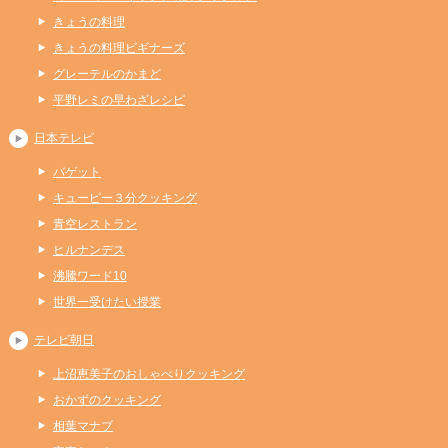
きょうの料理
きょうの料理ビギナーズ
グレーテルのかまど
平野レミの早わざレシピ
日本テレビ
バゲット
キューピー３分クッキング
青空レストラン
ヒルナンデス
沸騰ワード10
世界一受けたい授業
テレビ朝日
上沼恵美子のおしゃべりクッキング
おかずのクッキング
相葉マナブ