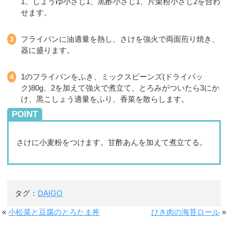
1、しょうゆ小さじ1、黒酢小さじ1、片栗粉小さじ2を合わ
せます。
フライパンに油適量を熱し、さけを強火で両面煎り焼き、
器に盛ります。
1のフライパンをふき、ミックスビーンズ(ドライパッ
ク)80g、2を加えて強火で煮立て、とろみがついたら3にか
け、黒こしょう適量をふり、香菜を散らします。
POINT
さけに小麦粉をつけます。甘酢あんを加えて煮立てる。
タグ：
DAIGO
«
小松菜と豆腐のとろたま丼
ひき肉の海苔ロール
»