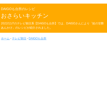
DAIGOも台所のレシピ
おさらいキッチン
2022/11/7のテレビ朝日系【DAIGOも台所】では、DAIGOさんにより「鮭の甘酢
あんかけ」のレシピが紹介されました。
ホーム
-
テレビ朝日
-
DAIGOも台所