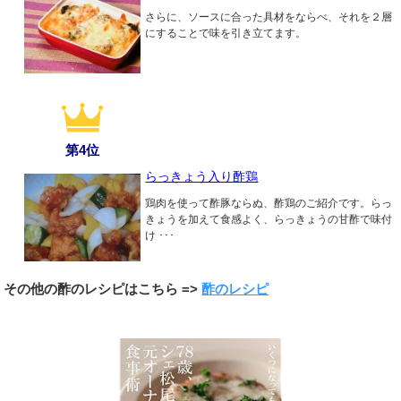
さらに、ソースに合った具材をならべ、それを２層
にすることで味を引き立てます。
第4位
らっきょう入り酢鶏
鶏肉を使って酢豚ならぬ、酢鶏のご紹介です。らっ
きょうを加えて食感よく、らっきょうの甘酢で味付
け ･･･
その他の酢のレシピはこちら =>
酢のレシピ