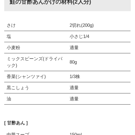
鮭の甘酢あんかけの材料(2人分)
さけ
2切れ(200g)
塩
小さじ1/4
小麦粉
適量
ミックスビーンズ(ドライパ
80g
ック)
香菜(シャンツァイ)
1/3株
黒こしょう
適量
油
適量
甘酢あん
中華スープ
150ml