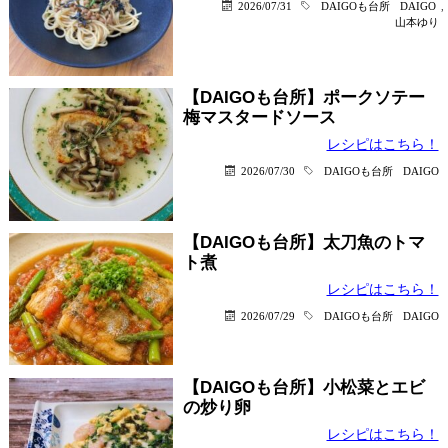
2026/07/31
DAIGOも台所
DAIGO
,
山本ゆり
【DAIGOも台所】ポークソテー
梅マスタードソース
レシピはこちら！
2026/07/30
DAIGOも台所
DAIGO
【DAIGOも台所】太刀魚のトマ
ト煮
レシピはこちら！
2026/07/29
DAIGOも台所
DAIGO
【DAIGOも台所】小松菜とエビ
の炒り卵
レシピはこちら！