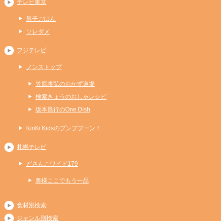
テレビ東京
男子ごはん
ソレダメ
フジテレビ
ノンストップ
笠原将弘のおかず道場
検索きょうのおしゃレシピ
坂本昌行のOne Dish
KinKi Kidsのブンブブーン！
札幌テレビ
どさんこワイド179
奥様ここでもう一品
食材別検索
ジャンル別検索