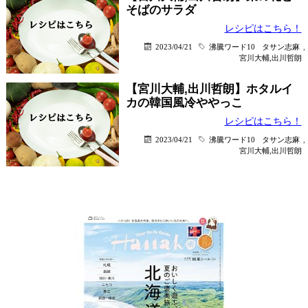
そばのサラダ
レシピはこちら！
2023/04/21
沸騰ワード10
タサン志麻
,
宮川大輔,出川哲朗
【宮川大輔,出川哲朗】ホタルイ
カの韓国風冷ややっこ
レシピはこちら！
2023/04/21
沸騰ワード10
タサン志麻
,
宮川大輔,出川哲朗