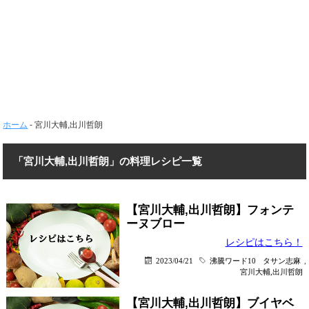
ホーム
-
宮川大輔,出川哲朗
「宮川大輔,出川哲朗」の料理レシピ一覧
【宮川大輔,出川哲朗】フォンテ
ーヌブロー
レシピはこちら！
2023/04/21
沸騰ワード10
タサン志麻
,
宮川大輔,出川哲朗
【宮川大輔,出川哲朗】ブイヤベ