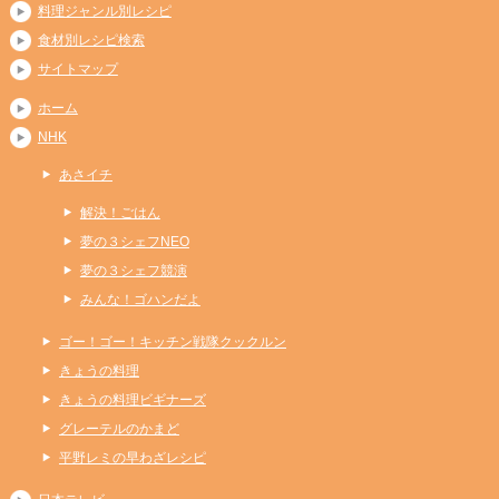
料理ジャンル別レシピ
食材別レシピ検索
サイトマップ
ホーム
NHK
あさイチ
解決！ごはん
夢の３シェフNEO
夢の３シェフ競演
みんな！ゴハンだよ
ゴー！ゴー！キッチン戦隊クックルン
きょうの料理
きょうの料理ビギナーズ
グレーテルのかまど
平野レミの早わざレシピ