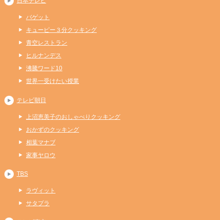
日本テレビ
バゲット
キューピー３分クッキング
青空レストラン
ヒルナンデス
沸騰ワード10
世界一受けたい授業
テレビ朝日
上沼恵美子のおしゃべりクッキング
おかずのクッキング
相葉マナブ
家事ヤロウ
TBS
ラヴィット
サタプラ