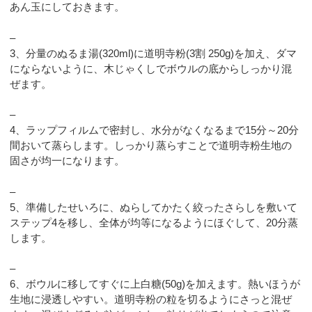
あん玉にしておきます。
–
3、分量のぬるま湯(320ml)に道明寺粉(3割 250g)を加え、ダマ
にならないように、木じゃくしでボウルの底からしっかり混
ぜます。
–
4、ラップフィルムで密封し、水分がなくなるまで15分～20分
間おいて蒸らします。しっかり蒸らすことで道明寺粉生地の
固さが均一になります。
–
5、準備したせいろに、ぬらしてかたく絞ったさらしを敷いて
ステップ4を移し、全体が均等になるようにほぐして、20分蒸
します。
–
6、ボウルに移してすぐに上白糖(50g)を加えます。熱いほうが
生地に浸透しやすい。道明寺粉の粒を切るようにさっと混ぜ