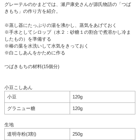
グレーテルのかまどでは、瀬戸康史さんが源氏物語の「つば
きもち」の作り方を紹介。
※蒸し器にたっぷりの湯を沸かし、蒸気をあげておく
※手水としてシロップ（水２：砂糖１の割合で煮溶かし冷ま
したもの）を準備する
※椿の葉を水洗いして水気をきっておく
※白こしあんをかために作る
つばきもちの材料(15個分)
小豆こしあん
小豆
120g
グラニュー糖
120g
生地
道明寺粉(3割)
250g