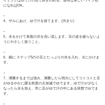
イミングはゆで汁の色でみきわめる。透明な美しいワイン色
になればOK。
–
4、ザルにあけ、ゆで汁を捨てます。(渋きり)
–
5、水をかけて表面の渋を洗い流します。豆の皮を破らないよ
うにやさしく扱うこと。
–
6、鍋に ステップ5の小豆とたっぷりの水を入れ、火にかけま
す。
–
7、沸騰するまでは強火、沸騰したら弱火にしてコトコトと豆
がゆるやかに躍る程度の火加減でゆでます。ゆで汁が少なく
なったら水を加え、常に豆がゆで汁の中にある状態でゆでま
す。
–