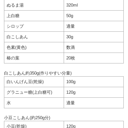
ぬるま湯
320ml
上白糖
50g
シロップ
適量
白こしあん
30g
色素(黄色)
数滴
椿の葉
20枚
白こしあん約350g(作りやすい分量)
白いんげん豆(乾燥)
100g
グラニュー糖(上白糖可)
120g
水
適量
小豆こしあん(約250g分)
小豆(乾燥)
120g