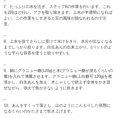
–
7、たっぷりの水を注ぎ、ステップ6の作業を行います。これ
を2回ほど行い、アクを取り除きます。上水が半透明になれば
よい。この作業をしすぎると豆の風味が損なわれるので注
意。
–
8、上水を捨てさらしに受けて水けをきり、水分が出なくなる
までしっかり絞ります。白生あんの出来上がり。(バットのよ
うな平らな容器を使うと絞りやすい)。
–
9、鍋にグラニュー糖(120g)と水(グラニュー糖が浸るくらいの
量)を入れて沸騰させます。グラニュー糖(上白糖可 120g)を煮
溶かし、白生あんを加え、木じゃくしで絶えず全体をかき混
ぜながら、強火で焦がさないように炊きます。
–
10、あんをすくって落とし、山のようにこんもりした状態に
なるくらいのかたさまで炊き上げます。