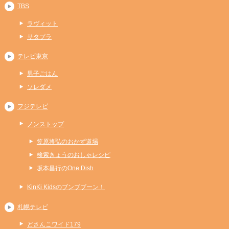
TBS
ラヴィット
サタプラ
テレビ東京
男子ごはん
ソレダメ
フジテレビ
ノンストップ
笠原将弘のおかず道場
検索きょうのおしゃレシピ
坂本昌行のOne Dish
KinKi Kidsのブンブブーン！
札幌テレビ
どさんこワイド179