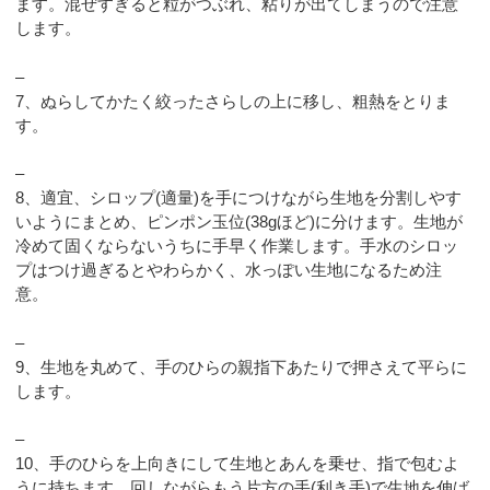
ます。混ぜすぎると粒がつぶれ、粘りが出てしまうので注意
します。
–
7、ぬらしてかたく絞ったさらしの上に移し、粗熱をとりま
す。
–
8、適宜、シロップ(適量)を手につけながら生地を分割しやす
いようにまとめ、ピンポン玉位(38gほど)に分けます。生地が
冷めて固くならないうちに手早く作業します。手水のシロッ
プはつけ過ぎるとやわらかく、水っぽい生地になるため注
意。
–
9、生地を丸めて、手のひらの親指下あたりで押さえて平らに
します。
–
10、手のひらを上向きにして生地とあんを乗せ、指で包むよ
うに持ちます。回しながらもう片方の手(利き手)で生地を伸ば