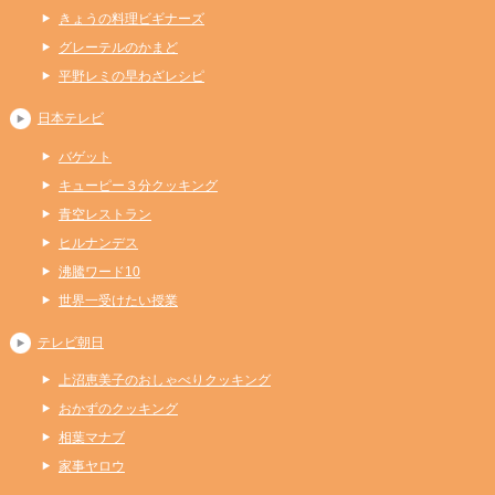
きょうの料理ビギナーズ
グレーテルのかまど
平野レミの早わざレシピ
日本テレビ
バゲット
キューピー３分クッキング
青空レストラン
ヒルナンデス
沸騰ワード10
世界一受けたい授業
テレビ朝日
上沼恵美子のおしゃべりクッキング
おかずのクッキング
相葉マナブ
家事ヤロウ