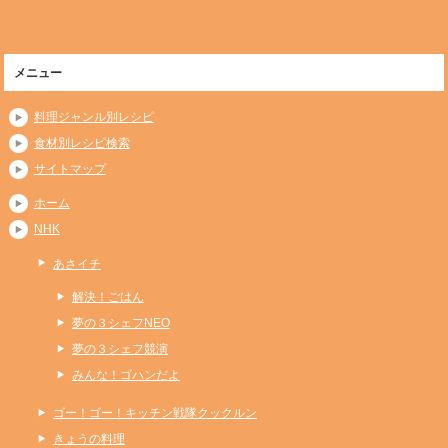
メニュー
料理ジャンル別レシピ
食材別レシピ検索
サイトマップ
ホーム
NHK
あさイチ
解決！ごはん
夢の３シェフNEO
夢の３シェフ競演
みんな！ゴハンだよ
ゴー！ゴー！キッチン戦隊クックルン
きょうの料理