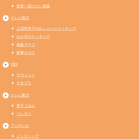
世界一受けたい授業
テレビ朝日
上沼恵美子のおしゃべりクッキング
おかずのクッキング
相葉マナブ
家事ヤロウ
TBS
ラヴィット
サタプラ
テレビ東京
男子ごはん
ソレダメ
フジテレビ
ノンストップ