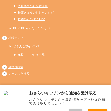
笠原将弘のおかず道場
検索きょうのおしゃレシピ
坂本昌行のOne Dish
KinKi Kidsのブンブブーン！
札幌テレビ
どさんこワイド179
奥様ここでもう一品
食材別検索
ジャンル別検索
おさらいキッチンから通知を受け取る
Copyright (C) 2026 おさらいキッチン
おさらいキッチンから最新情報をプッシュ通知
All Rights Reserved.
で受け取りましょう！