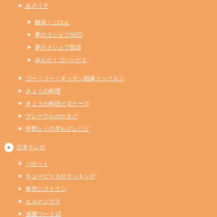
あさイチ
解決！ごはん
夢の３シェフNEO
夢の３シェフ競演
みんな！ゴハンだよ
ゴー！ゴー！キッチン戦隊クックルン
きょうの料理
きょうの料理ビギナーズ
グレーテルのかまど
平野レミの早わざレシピ
日本テレビ
バゲット
キューピー３分クッキング
青空レストラン
ヒルナンデス
沸騰ワード10