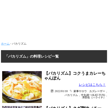
ホーム
-
バカリズム
「バカリズム」の料理レシピ一覧
【バカリズム】コクうまカレーち
ゃんぽん
レシピはこちら！
2022/01/18
家事ヤロウ
カズレーザー
,
バカリズム
,
中丸雄一(KAT-TUN)
,
澤部佑（ハライチ）