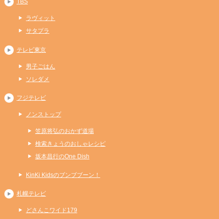
TBS
ラヴィット
サタプラ
テレビ東京
男子ごはん
ソレダメ
フジテレビ
ノンストップ
笠原将弘のおかず道場
検索きょうのおしゃレシピ
坂本昌行のOne Dish
KinKi Kidsのブンブブーン！
札幌テレビ
どさんこワイド179