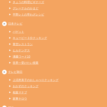
きょうの料理ビギナーズ
グレーテルのかまど
平野レミの早わざレシピ
日本テレビ
バゲット
キューピー３分クッキング
青空レストラン
ヒルナンデス
沸騰ワード10
世界一受けたい授業
テレビ朝日
上沼恵美子のおしゃべりクッキング
おかずのクッキング
相葉マナブ
家事ヤロウ