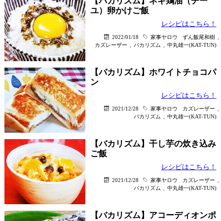
【バカリズム】ネギ鶏油（チー
ユ）卵かけご飯
レシピはこちら！
2022/01/18
家事ヤロウ
ずん飯尾和樹
,
カズレーザー
,
バカリズム
,
中丸雄一(KAT-TUN)
【バカリズム】ホワイトチョコパ
ン
レシピはこちら！
2021/12/28
家事ヤロウ
カズレーザー
,
バカリズム
,
中丸雄一(KAT-TUN)
【バカリズム】干し芋の炊き込み
ご飯
レシピはこちら！
2021/12/28
家事ヤロウ
カズレーザー
,
バカリズム
,
中丸雄一(KAT-TUN)
【バカリズム】アコーディオンポ