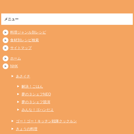
メニュー
料理ジャンル別レシピ
食材別レシピ検索
サイトマップ
ホーム
NHK
あさイチ
解決！ごはん
夢の３シェフNEO
夢の３シェフ競演
みんな！ゴハンだよ
ゴー！ゴー！キッチン戦隊クックルン
きょうの料理