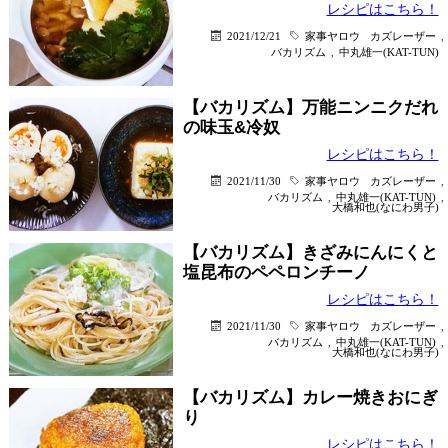
レシピはこちら！
2021/12/21
家事ヤロウ
カズレーザー
,
バカリズム
,
中丸雄一(KAT-TUN)
【バカリズム】万能ニンニクだれ
の味玉&冷奴
レシピはこちら！
2021/11/30
家事ヤロウ
カズレーザー
,
バカリズム
,
中丸雄一(KAT-TUN)
,
大橋和也(なにわ男子)
【バカリズム】きざみにんにくと
塩昆布のペペロンチーノ
レシピはこちら！
2021/11/30
家事ヤロウ
カズレーザー
,
バカリズム
,
中丸雄一(KAT-TUN)
,
大橋和也(なにわ男子)
【バカリズム】カレー焼きおにぎ
り
レシピはこちら！