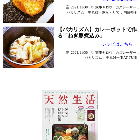
2021/11/30
家事ヤロウ
カズレーザー
,
バカリズム
,
中丸雄一(KAT-TUN)
,
内藤裕子
【バカリズム】カレーポットで作
る「ねぎ豚煮込み」
レシピはこちら！
2021/11/30
家事ヤロウ
カズレーザー
,
バカリズム
,
中丸雄一(KAT-TUN)