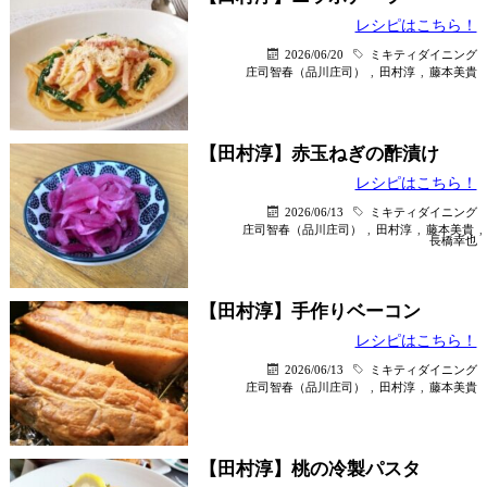
レシピはこちら！
2026/06/20
ミキティダイニング
庄司智春（品川庄司）
,
田村淳
,
藤本美貴
【田村淳】赤玉ねぎの酢漬け
レシピはこちら！
2026/06/13
ミキティダイニング
庄司智春（品川庄司）
,
田村淳
,
藤本美貴
,
長橋幸也
【田村淳】手作りベーコン
レシピはこちら！
2026/06/13
ミキティダイニング
庄司智春（品川庄司）
,
田村淳
,
藤本美貴
【田村淳】桃の冷製パスタ