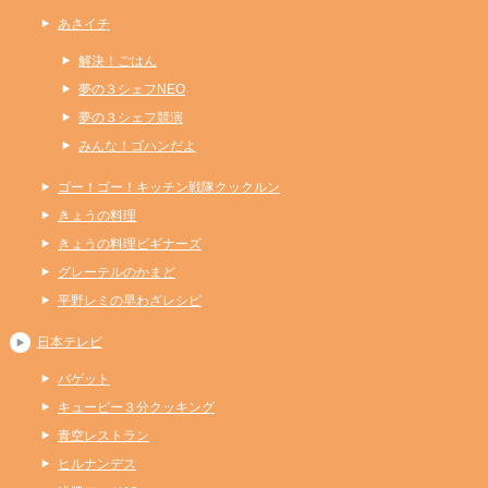
あさイチ
解決！ごはん
夢の３シェフNEO
夢の３シェフ競演
みんな！ゴハンだよ
ゴー！ゴー！キッチン戦隊クックルン
きょうの料理
きょうの料理ビギナーズ
グレーテルのかまど
平野レミの早わざレシピ
日本テレビ
バゲット
キューピー３分クッキング
青空レストラン
ヒルナンデス