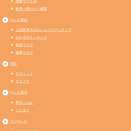
沸騰ワード10
世界一受けたい授業
テレビ朝日
上沼恵美子のおしゃべりクッキング
おかずのクッキング
相葉マナブ
家事ヤロウ
TBS
ラヴィット
サタプラ
テレビ東京
男子ごはん
ソレダメ
フジテレビ