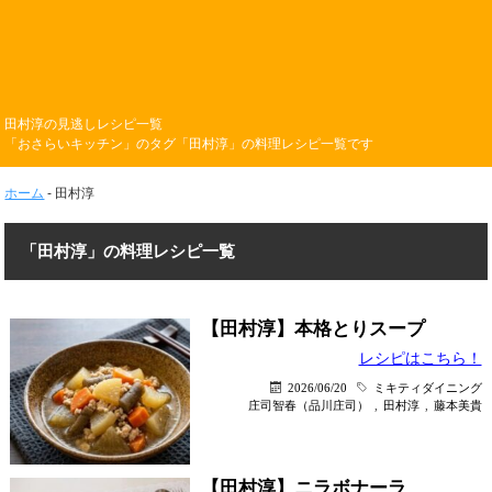
田村淳の見逃しレシピ一覧
「おさらいキッチン」のタグ「田村淳」の料理レシピ一覧です
ホーム
-
田村淳
「田村淳」の料理レシピ一覧
【田村淳】本格とりスープ
レシピはこちら！
2026/06/20
ミキティダイニング
庄司智春（品川庄司）
,
田村淳
,
藤本美貴
【田村淳】ニラボナーラ