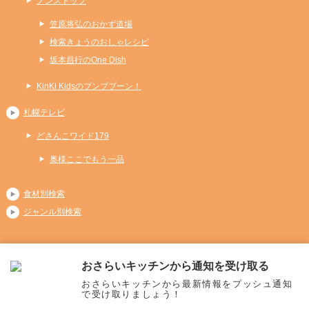
ノンストップ
笠原将弘のおかず道場
検索きょうのおしゃレシピ
坂本昌行のOne Dish
KinKi Kidsのブンブブーン！
札幌テレビ
どさんこワイド179
奥様ここでもう一品
食材別検索
ジャンル別検索
おさらいキッチンから通知を受け取る
Copyright (C) 2026 おさらいキッチン
おさらいキッチンから最新情報をプッシュ通知
All Rights Reserved.
で受け取りましょう！