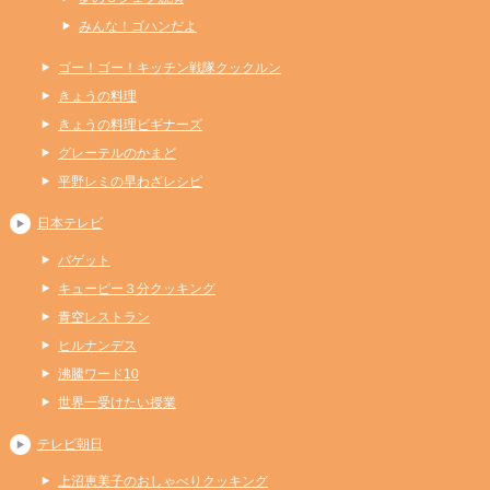
みんな！ゴハンだよ
ゴー！ゴー！キッチン戦隊クックルン
きょうの料理
きょうの料理ビギナーズ
グレーテルのかまど
平野レミの早わざレシピ
日本テレビ
バゲット
キューピー３分クッキング
青空レストラン
ヒルナンデス
沸騰ワード10
世界一受けたい授業
テレビ朝日
上沼恵美子のおしゃべりクッキング