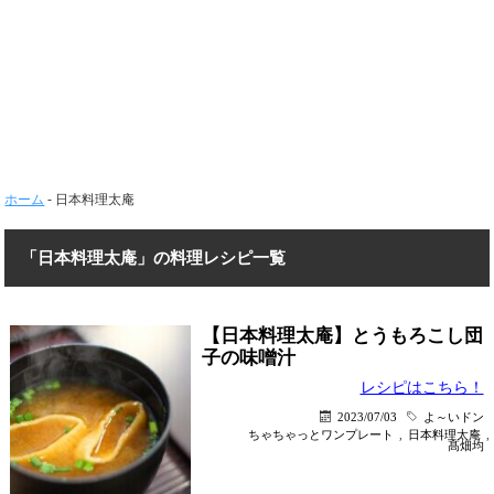
ホーム
-
日本料理太庵
「日本料理太庵」の料理レシピ一覧
【日本料理太庵】とうもろこし団
子の味噌汁
レシピはこちら！
2023/07/03
よ～いドン
ちゃちゃっとワンプレート
,
日本料理太庵
,
髙畑均