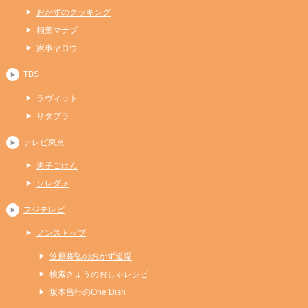
おかずのクッキング
相葉マナブ
家事ヤロウ
TBS
ラヴィット
サタプラ
テレビ東京
男子ごはん
ソレダメ
フジテレビ
ノンストップ
笠原将弘のおかず道場
検索きょうのおしゃレシピ
坂本昌行のOne Dish