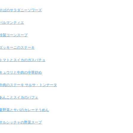
そばのサラダニーソワーズ
パルマンティエ
冷製コーンスープ
ズッキーニのステーキ
トマトとスイカのガスパチョ
キュウリと牛肉の中華炒め
牛肉のステーキ サルサ・トンナータ
あんことスイカのパフェ
夏野菜とサバのカレーそうめん
サルシッチャの野菜スープ