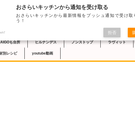
おさらいキッチンから通知を受け取る
2022/3/8のNHK
おさらいキッチンから最新情報をプッシュ通知で受け取
栄養士）さんにより「
チン
う！
ー」のレシピが紹介さ
拒否
ush7
DAIGOも台所
ヒルナンデス
ノンストップ
ラヴィット
材別レシピ
youtube動画