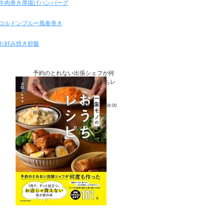
牛肉巻き厚揚げハンバーグ
コルドンブルー風春巻き
お好み焼き炒飯
予約のとれない出張シェフが何
度も作った 一生モノのおうちレ
シピ
￥1,980
(2026/08/07 22:09 GMT +09:00
時点 -
詳細はこちら
)