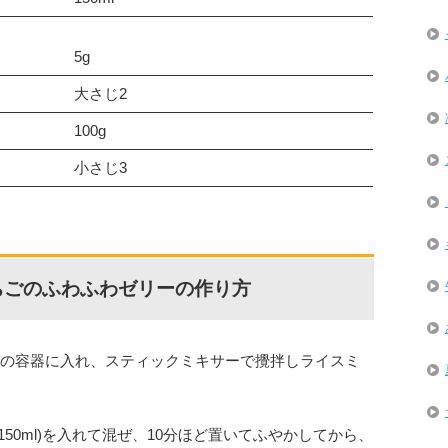
5g
大さじ2
100g
小さじ3
ちごのふわふわゼリーの作り方
l)を筒状の容器に入れ、スティックミキサーで攪拌しライスミ
(150ml)を入れて混ぜ、10分ほど置いてふやかしてから、