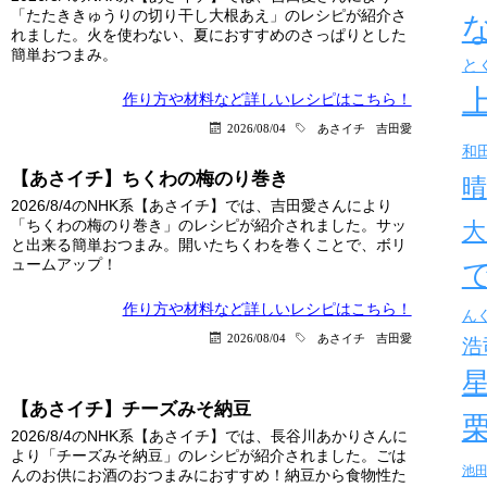
「たたききゅうりの切り干し大根あえ」のレシピが紹介さ
れました。火を使わない、夏におすすめのさっぱりとした
簡単おつまみ。
と
作り方や材料など詳しい
レシピはこちら！
2026/08/04
あさイチ
吉田愛
和
【あさイチ】ちくわの梅のり巻き
晴
2026/8/4のNHK系【あさイチ】では、吉田愛さんにより
「ちくわの梅のり巻き」のレシピが紹介されました。サッ
大
と出来る簡単おつまみ。開いたちくわを巻くことで、ボリ
ュームアップ！
作り方や材料など詳しい
レシピはこちら！
ん
2026/08/04
あさイチ
吉田愛
浩
【あさイチ】チーズみそ納豆
2026/8/4のNHK系【あさイチ】では、長谷川あかりさんに
より「チーズみそ納豆」のレシピが紹介されました。ごは
池
んのお供にお酒のおつまみにおすすめ！納豆から食物性た