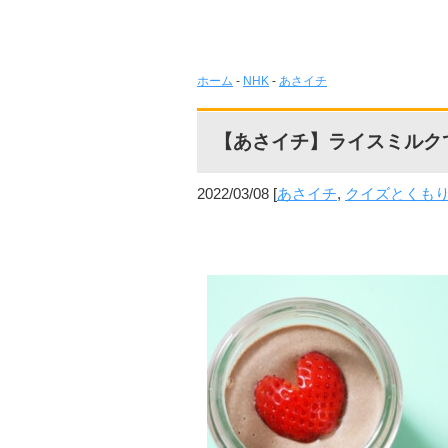
ホーム
-
NHK
-
あさイチ
【あさイチ】ライスミルク
2022/03/08
[
あさイチ
,
クイズとくも