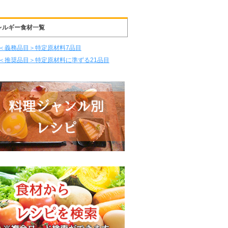
レルギー食材一覧
＜義務品目＞特定原材料7品目
＜推奨品目＞特定原材料に準ずる21品目