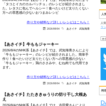
「タコとイカのカルパッチョ」のレシピが紹介されまし
た。レタスに包んでヘルシー！食べたいけど太りたくない
方への罪悪感の少ないおつまみレシピ
人
作り方や材料など詳しい
レシピはこちら！
人
ラ
2026/08/04
あさイチ
武知海青
【あさイチ】牛ももジャーキー
2026/8/4のNHK系【あさイチ】では、武知海青さんにより
「牛ももジャーキー」のレシピが紹介されました。簡単手
作り！食べたいけど太りたくない方への罪悪感の少ない
「牛ももジャーキー」鶏のささみや、むね肉でも代用でき
ます。
作り方や材料など詳しい
レシピはこちら！
2026/08/04
あさイチ
武知海青
料
【あさイチ】たたききゅうりの切り干し大根あ
え
D
2026/8/4のNHK系【あさイチ】では、吉田愛さんにより