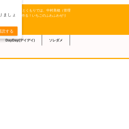
【あさイチ】のクイズとくもりでは、中村美穂（管理
りましょ
ライスミルクで作る！いちごのふわふわゼリ
れました。
購読する
DayDay(デイデイ)
ソレダメ