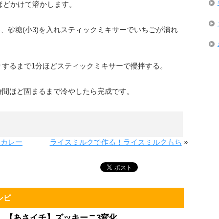
秒ほどかけて溶かします。
g)、砂糖(小3)を入れスティックミキサーでいちごが潰れ
りするまで1分ほどスティックミキサーで攪拌する。
時間ほど固まるまで冷やしたら完成です。
ンカレー
ライスミルクで作る！ライスミルクもち
»
シピ
【あさイチ】ズッキーニ3変化