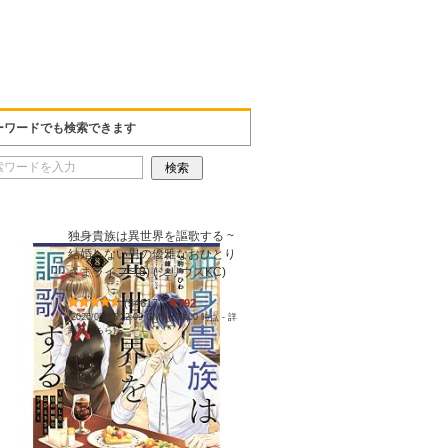
ーワードでも検索できます
独身貴族は異世界を謳歌する ~
結婚しない男の優雅なおひとり
さまライフ~(8) (シリウスKC)
(
54617
)
￥792
(2026/08/07 22:09 GMT +09:00 時点 -
詳
細はこちら
)