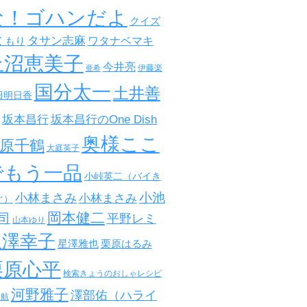
な！ゴハンだよ
クイズ
タサン志麻
ワタナベマキ
くもり
上沼恵美子
今井亮
伊藤楽
亜希
国分太一
土井善
田明日香
坂本昌行
坂本昌行のOne Dish
奥様ここ
原千鶴
大庭英子
でもう一品
小峠英二（バイき
小池
小林まさみ
小林まさみ
ぐ）
岡本健二
司
平野レミ
山本ゆり
星澤幸子
星澤雅也
栗原はるみ
栗原心平
検索きょうのおしゃレシピ
河野雅子
澤部佑（ハライ
田航