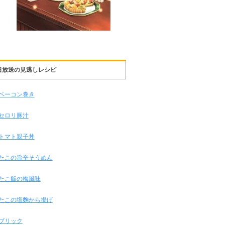
日放送の見逃しレシピ
ベーコン巻き
セロリ豚汁
トマト親子丼
たこの旨辛そうめん
たこ飯の梅風味
たこの塩麴から揚げ
ブリック