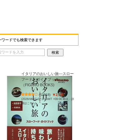
ーワードでも検索できます
イタリアのおいしい旅―スロー
フード・ガイドブック
（FIGARO BOOKS)
(
53818
)
￥2,710
(2026/08/07 22:14 GMT +09:00 時点 -
詳
細はこちら
)