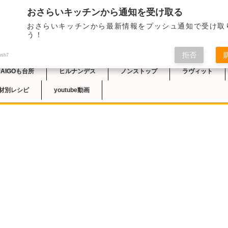
おさらいキッチンから通知を受け取る
2023/8/20のテレ
おさらいキッチンから最新情報をプッシュ通知で受け取
「よだれナス」のレシ
チン
う！
拒否
ush7
DAIGOも台所
ヒルナンデス
ノンストップ
ラヴィット
材別レシピ
youtube動画