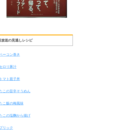
日放送の見逃しレシピ
ベーコン巻き
セロリ豚汁
トマト親子丼
たこの旨辛そうめん
たこ飯の梅風味
たこの塩麴から揚げ
ブリック