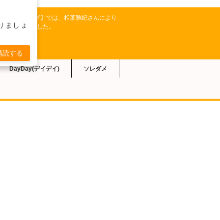
ビ朝日系【相葉マナブ】では、相葉雅紀さんにより
りましょ
ピが紹介されました。
購読する
DayDay(デイデイ)
ソレダメ