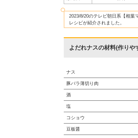
2023/8/20のテレビ朝日系【相
レシピが紹介されました。
よだれナスの材料(作りや
ナス
豚バラ薄切り肉
酒
塩
コショウ
豆板醤