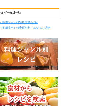
レルギー食材一覧
＜義務品目＞特定原材料7品目
＜推奨品目＞特定原材料に準ずる21品目