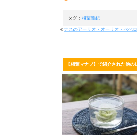
タグ：
相葉雅紀
«
ナスのアーリオ・オーリオ・ぺぺ
【相葉マナブ】で紹介された他の