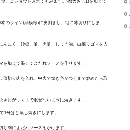
塩、コショウを入れてもみます。酒(大さじ1)を加えて
3本のライン(縞模様)に皮剥きし、縦に薄切りにしま
にんにく、砂糖、酢、黒酢、しょう油、白練りゴマを入
マを加えて混ぜてよだれソースを作ります。
ラ薄切り肉を入れ、中火で焼き色がつくまで炒めたら取
焼き目がつくまで混ぜないように焼きます。
して1分ほど蒸し焼きにします。
切り肉によだれソースをかけます。