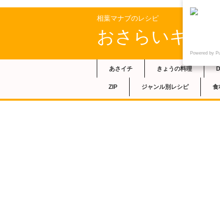
相葉マナブのレシピ
おさらいキッ
Powered by P
あさイチ
きょうの料理
ZIP
ジャンル別レシピ
食