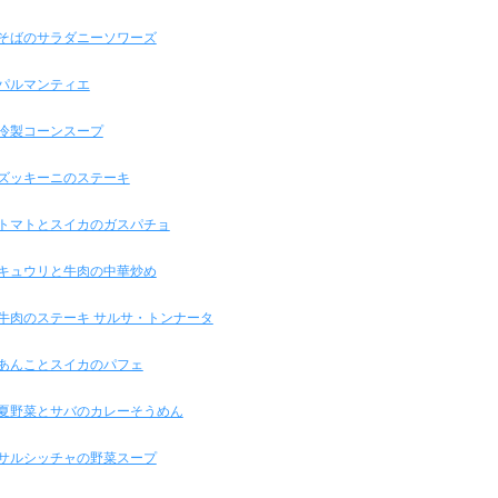
そばのサラダニーソワーズ
パルマンティエ
冷製コーンスープ
ズッキーニのステーキ
トマトとスイカのガスパチョ
キュウリと牛肉の中華炒め
牛肉のステーキ サルサ・トンナータ
あんことスイカのパフェ
夏野菜とサバのカレーそうめん
サルシッチャの野菜スープ