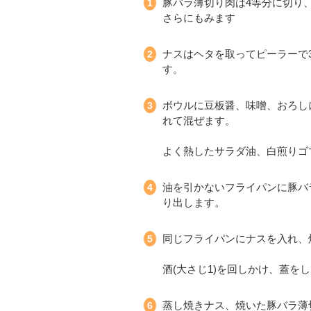
豚バラ薄切り肉は4等分に切り、
さらにもみます
ナスはヘタを取ってピーラーで
す。
ボウルに豆板醤、味噌、おろし
れて混ぜます。
よく熱したサラダ油、白煎りゴ
油を引かないフライパンに豚バ
り出します。
同じフライパンにナスを入れ、
酒(大さじ1)を回しかけ、蓋を
蒸し焼きナス、焼いた豚バラ薄