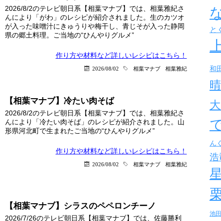
2026/8/2のテレビ朝日系【相葉マナブ】では、相葉雅紀さ
んにより「がわ」のレシピが紹介されました。生のカツオ
が入った味噌汁にきゅうりや梅干し、青じそが入った静岡
と
県の郷土料理。ご当地の“ひんやりグルメ”
作り方や材料など詳しい
レシピはこちら！
和
2026/08/02
相葉マナブ
相葉雅紀
晴
【相葉マナブ】冷たい肉そば
大
2026/8/2のテレビ朝日系【相葉マナブ】では、相葉雅紀さ
んにより「冷たい肉そば」のレシピが紹介されました。山
形県河北町で生まれたご当地の“ひんやりグルメ”
ん
作り方や材料など詳しい
レシピはこちら！
浩
2026/08/02
相葉マナブ
相葉雅紀
【相葉マナブ】シラスのペペロンチーノ
池
2026/7/26のテレビ朝日系【相葉マナブ】では、佐藤勝利