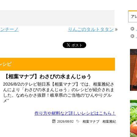
ア
ロンチーノ
りんごのタルトタタン
»
レシピ
【相葉マナブ】わさびの水まんじゅう
2026/8/2のテレビ朝日系【相葉マナブ】では、相葉雅紀さ
んにより「わさびの水まんじゅう」のレシピが紹介されま
した。なめらかさ抜群！岐阜県のご当地の“ひんやりグル
メ”
作り方や材料など詳しい
レシピはこちら！
2026/08/02
相葉マナブ
相葉雅紀