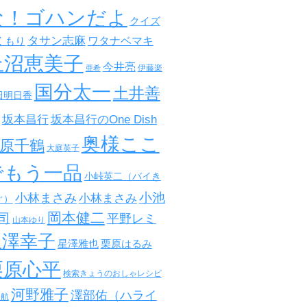
な！ゴハンだよ
クイズ
タサン志麻
ワタナベマキ
くもり
上沼恵美子
今井亮
伊藤楽
亜希
国分太一
土井善
田明日香
坂本昌行
坂本昌行のOne Dish
奥様ここ
原千鶴
大庭英子
でもう一品
小峠英二（バイき
小池
小林まさみ
小林まさみ
ぐ）
岡本健二
司
平野レミ
山本ゆり
星澤幸子
星澤雅也
栗原はるみ
栗原心平
検索きょうのおしゃレシピ
河野雅子
澤部佑（ハライ
田航