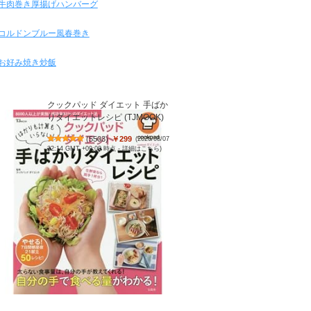
牛肉巻き厚揚げハンバーグ
コルドンブルー風春巻き
お好み焼き炒飯
クックパッド ダイエット 手ばか
りダイエットレシピ (TJMOOK)
(
5503
)
￥299
(2026/08/07
22:14 GMT +09:00 時点 -
詳細はこちら
)