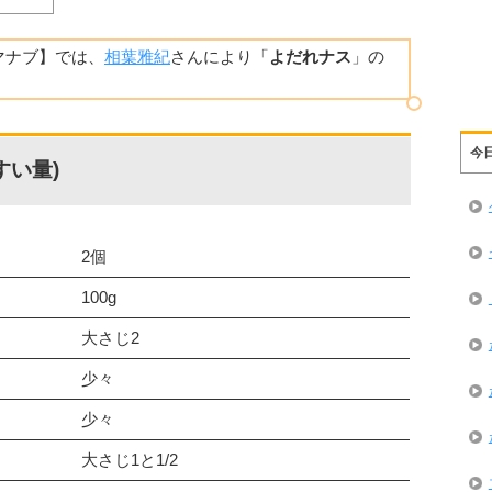
葉マナブ】では、
相葉雅紀
さんにより「
よだれナス
」の
今
すい量)
2個
100g
大さじ2
少々
少々
大さじ1と1/2