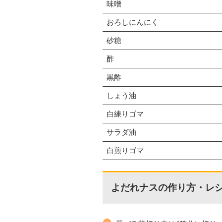
味噌
おろしにんにく
砂糖
酢
黒酢
しょう油
白練りゴマ
サラダ油
白煎りゴマ
よだれナスの作り方・レ