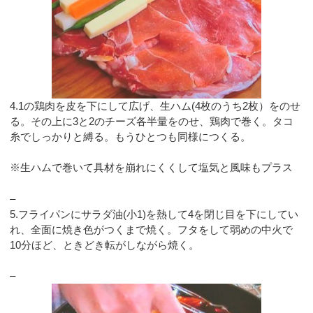
4.1の鶏肉を皮を下にして広げ、生ハム(4枚のうち2枚）をのせ
る。その上に3と2のチーズ各半量をのせ、鶏肉で巻く。タコ
糸でしっかりと縛る。もうひとつも同様につくる。
※生ハムで巻いて具材を崩れにくくして塩気と風味もプラス
–
5.フライパンにサラダ油(小1)を熱して4を閉じ目を下にしてい
れ、全面に焼き色がつくまで焼く。フタをして弱めの中火で
10分ほど、ときどき転がしながら焼く。
–