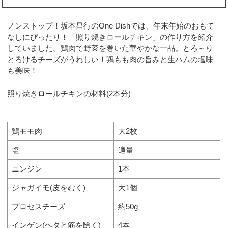
ノンストップ！坂本昌行のOne Dishでは、年末年始のおもて
なしにぴったり！「照り焼きロールチキン」の作り方を紹介
していました。鶏肉で野菜を巻いた華やかな一品。とろ～り
とろけるチーズがうれしい！鶏もも肉の旨みと生ハムの塩味
も美味！
照り焼きロールチキンの材料(2本分)
鶏モモ肉
大2枚
塩
適量
ニンジン
1本
ジャガイモ(皮をむく)
大1個
プロセスチーズ
約50g
インゲン(ヘタと筋を除く)
4本