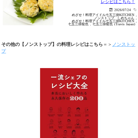
レシピはこちら！
2026/07/24
めざせ！料理アイドル七五三掛KITCHEN
,
ノンストップ
しめちゃん
,
めざせ！料理アイドル七五三掛KITCHEN
,
七五三掛龍也
,
七五三掛龍也 (Travis Japan)
その他の【ノンストップ】の料理レシピはこちら
＝＞
ノンストッ
プ