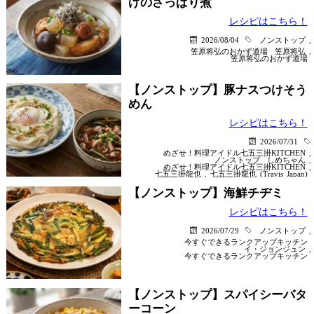
げのさっぱり煮
レシピはこちら！
2026/08/04
ノンストップ
,
笠原将弘のおかず道場
笠原将弘
,
笠原将弘のおかず道場
【ノンストップ】豚ナスつけそう
めん
レシピはこちら！
2026/07/31
めざせ！料理アイドル七五三掛KITCHEN
,
ノンストップ
しめちゃん
,
めざせ！料理アイドル七五三掛KITCHEN
,
七五三掛龍也
,
七五三掛龍也 (Travis Japan)
【ノンストップ】海鮮チヂミ
レシピはこちら！
2026/07/29
ノンストップ
,
今すぐできるランクアップキッチン
イ・ジョンジュン
,
今すぐできるランクアップキッチン
【ノンストップ】スパイシーバタ
ーコーン