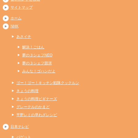
サイトマップ
ホーム
NHK
あさイチ
解決！ごはん
夢の３シェフNEO
夢の３シェフ競演
みんな！ゴハンだよ
ゴー！ゴー！キッチン戦隊クックルン
きょうの料理
きょうの料理ビギナーズ
グレーテルのかまど
平野レミの早わざレシピ
日本テレビ
バゲット