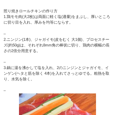
照り焼きロールチキンの作り方
1.鶏モモ肉(大2枚)は両面に軽く塩(適量)をまぶし、厚いところ
に切り目を入れ、厚みを均等にならす。
–
2.ニンジン(1本)、ジャガイモ(皮をむく 大1個)、プロセスチー
ズ(約50g)は、それぞれ8mm角の棒状に切り、鶏肉の横幅の長
さの2倍分用意する。
–
3.鍋に湯を沸かして塩を入れ、2のニンジンとジャガイモ、イ
ンゲン(ヘタと筋を除く 4本)を入れてさっとゆでる。粗熱を取
り、水気を除く。
–