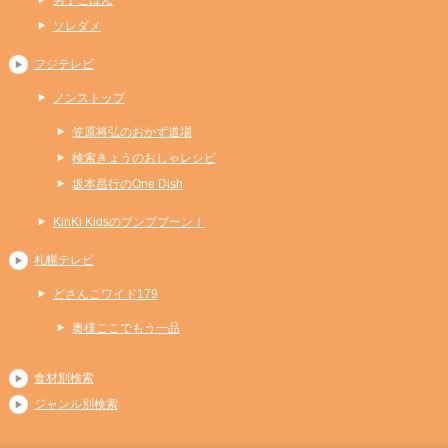
ソレダメ
フジテレビ
ノンストップ
笠原将弘のおかず道場
検索きょうのおしゃレシピ
坂本昌行のOne Dish
KinKi Kidsのブンブブーン！
札幌テレビ
どさんこワイド179
奥様ここでもう一品
食材別検索
ジャンル別検索