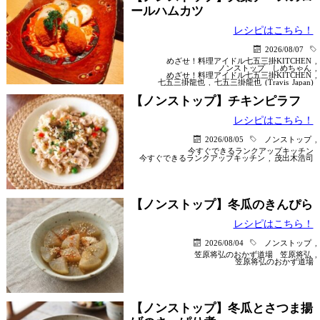
ールハムカツ
レシピはこちら！
2026/08/07
めざせ！料理アイドル七五三掛KITCHEN
,
ノンストップ
しめちゃん
,
めざせ！料理アイドル七五三掛KITCHEN
,
七五三掛龍也
,
七五三掛龍也 (Travis Japan)
【ノンストップ】チキンピラフ
レシピはこちら！
2026/08/05
ノンストップ
,
今すぐできるランクアップキッチン
今すぐできるランクアップキッチン
,
茂出木浩司
【ノンストップ】冬瓜のきんぴら
レシピはこちら！
2026/08/04
ノンストップ
,
笠原将弘のおかず道場
笠原将弘
,
笠原将弘のおかず道場
【ノンストップ】冬瓜とさつま揚