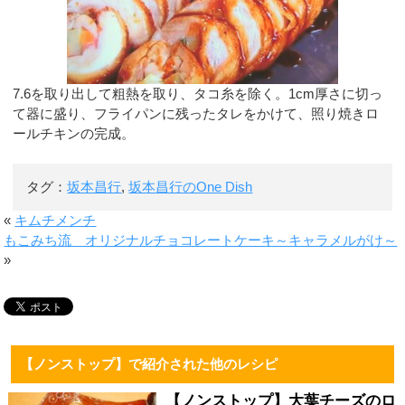
7.6を取り出して粗熱を取り、タコ糸を除く。1cm厚さに切っ
て器に盛り、フライパンに残ったタレをかけて、照り焼きロ
ールチキンの完成。
タグ：
坂本昌行
,
坂本昌行のOne Dish
«
キムチメンチ
もこみち流 オリジナルチョコレートケーキ～キャラメルがけ～
»
【ノンストップ】で紹介された他のレシピ
【ノンストップ】大葉チーズのロ