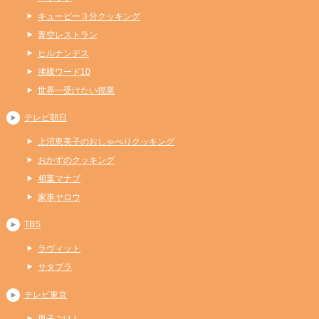
キューピー３分クッキング
青空レストラン
ヒルナンデス
沸騰ワード10
世界一受けたい授業
テレビ朝日
上沼恵美子のおしゃべりクッキング
おかずのクッキング
相葉マナブ
家事ヤロウ
TBS
ラヴィット
サタプラ
テレビ東京
男子ごはん