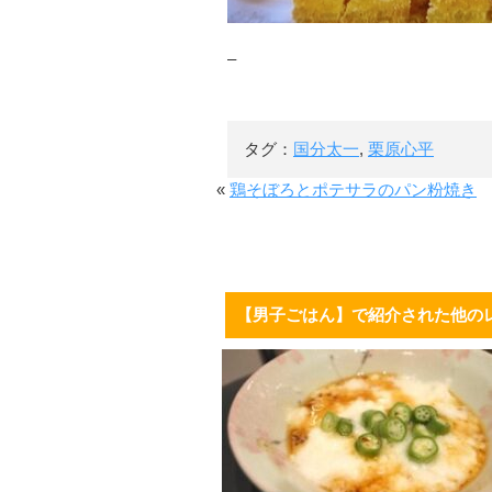
–
タグ：
国分太一
,
栗原心平
«
鶏そぼろとポテサラのパン粉焼き
【男子ごはん】で紹介された他の