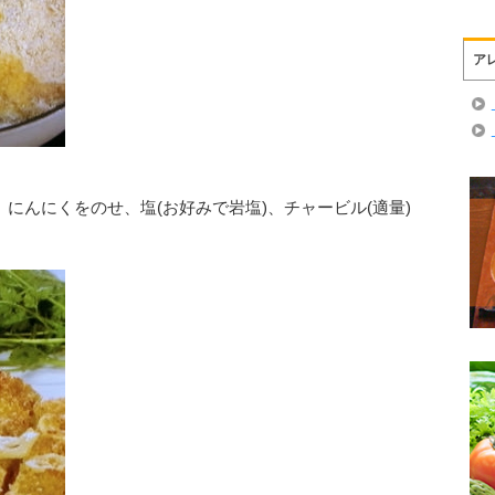
ア
にんにくをのせ、塩(お好みで岩塩)、チャービル(適量)