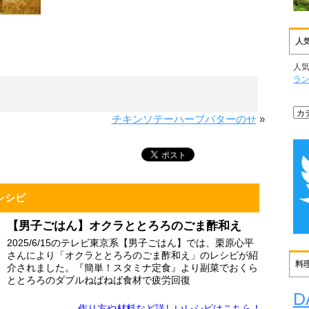
人
人
ラ
チキンソテーハーブバターのせ
»
レシピ
【男子ごはん】オクラととろろのごま酢和え
2025/6/15のテレビ東京系【男子ごはん】では、栗原心平
さんにより「オクラととろろのごま酢和え」のレシピが紹
料
介されました。『簡単！スタミナ定食』より副菜でおくら
ととろろのダブルねばねば食材で疲労回復
D
作り方や材料など詳しい
レシピはこちら！