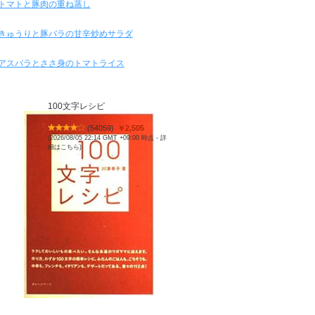
トマトと豚肉の重ね蒸し
きゅうりと豚バラの甘辛炒めサラダ
アスパラとささ身のトマトライス
100文字レシピ
(
54059
)
￥2,505
(2026/08/05 22:14 GMT +09:00 時点 -
詳
細はこちら
)