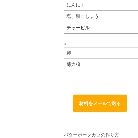
にんにく
塩、黒こしょう
チャービル
a
卵
薄力粉
材料をメールで送る
バターポークカツの作り方