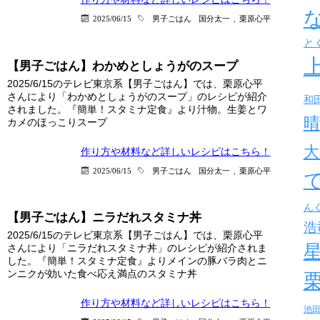
2025/06/15
男子ごはん
国分太一
,
栗原心平
と
【男子ごはん】わかめとしょうがのスープ
2025/6/15のテレビ東京系【男子ごはん】では、栗原心平
さんにより「わかめとしょうがのスープ」のレシピが紹介
和
されました。『簡単！スタミナ定食』より汁物。生姜とワ
晴
カメのほっこりスープ
大
作り方や材料など詳しい
レシピはこちら！
2025/06/15
男子ごはん
国分太一
,
栗原心平
ん
【男子ごはん】ニラだれスタミナ丼
浩
2025/6/15のテレビ東京系【男子ごはん】では、栗原心平
さんにより「ニラだれスタミナ丼」のレシピが紹介されま
した。『簡単！スタミナ定食』よりメインの豚バラ肉とニ
ンニクが効いた食べ応え満点のスタミナ丼
作り方や材料など詳しい
レシピはこちら！
池