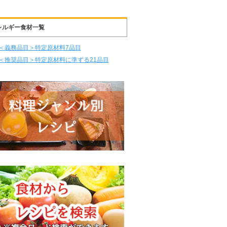
レルギー食材一覧
＜義務品目＞特定原材料7品目
＜推奨品目＞特定原材料に準ずる21品目