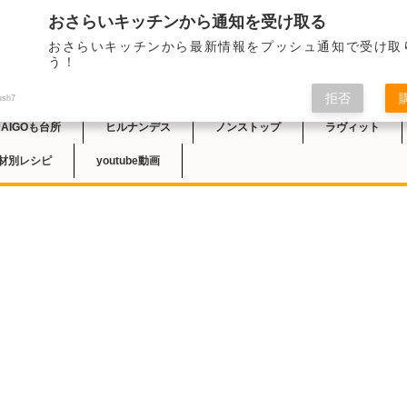
おさらいキッチンから通知を受け取る
おさらいキッチンから最新情報をプッシュ通知で受け取
チン
う！
拒否
ush7
DAIGOも台所
ヒルナンデス
ノンストップ
ラヴィット
材別レシピ
youtube動画