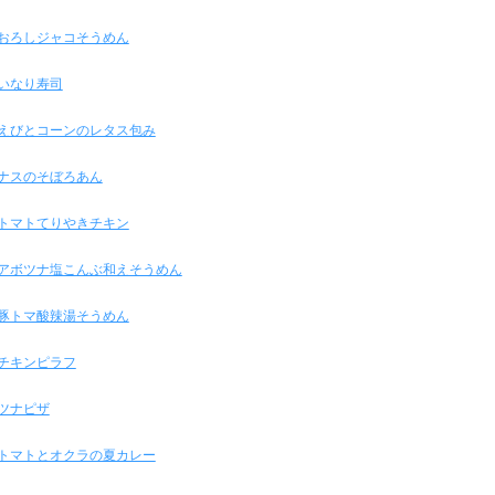
おろしジャコそうめん
いなり寿司
えびとコーンのレタス包み
ナスのそぼろあん
トマトてりやきチキン
アボツナ塩こんぶ和えそうめん
豚トマ酸辣湯そうめん
チキンピラフ
ツナピザ
トマトとオクラの夏カレー