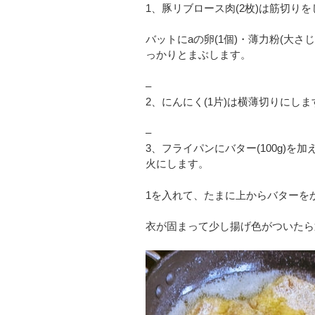
1、豚リブロース肉(2枚)は筋切りを
バットにaの卵(1個)・薄力粉(大さ
っかりとまぶします。
–
2、にんにく(1片)は横薄切りにしま
–
3、フライパンにバター(100g)
火にします。
1を入れて、たまに上からバターを
衣が固まって少し揚げ色がついたら