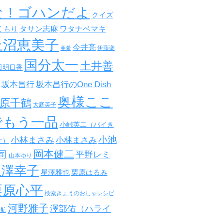
な！ゴハンだよ
クイズ
タサン志麻
ワタナベマキ
くもり
上沼恵美子
今井亮
伊藤楽
亜希
国分太一
土井善
田明日香
坂本昌行
坂本昌行のOne Dish
奥様ここ
原千鶴
大庭英子
でもう一品
小峠英二（バイき
小池
小林まさみ
小林まさみ
ぐ）
岡本健二
司
平野レミ
山本ゆり
星澤幸子
星澤雅也
栗原はるみ
栗原心平
検索きょうのおしゃレシピ
河野雅子
澤部佑（ハライ
田航